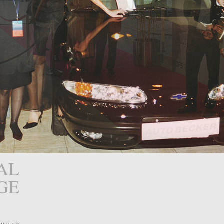
AL
GE