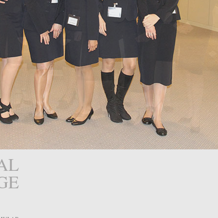
AL
GE