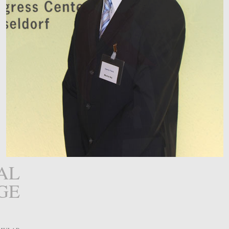
AL
GE