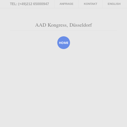
TEL: (+49)212 65000947
ANFRAGE
KONTAKT
ENGLISH
AAD Kongress, Düsseldorf
AAD Kongress, Düsseldorf
HOME