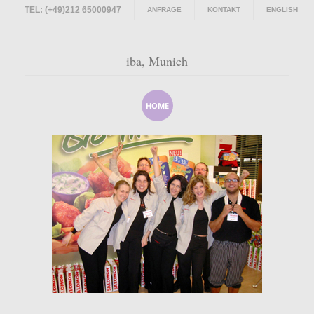
TEL: (+49)212 65000947
ANFRAGE
KONTAKT
ENGLISH
iba, Munich
HOME