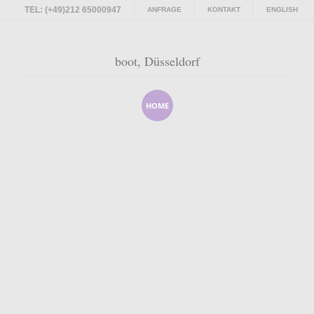
TEL: (+49)212 65000947
ANFRAGE
KONTAKT
ENGLISH
boot, Düsseldorf
boot, Düsseldorf
HOME