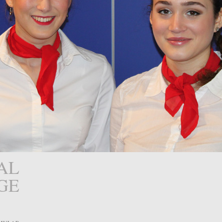
AL
GE