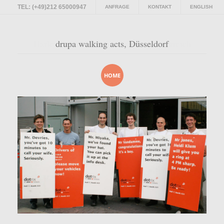
TEL: (+49)212 65000947
ANFRAGE
KONTAKT
ENGLISH
Harley Davidson Promotiontour, Österreich
drupa walking acts, Düsseldorf
HOME