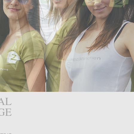
AL
GE