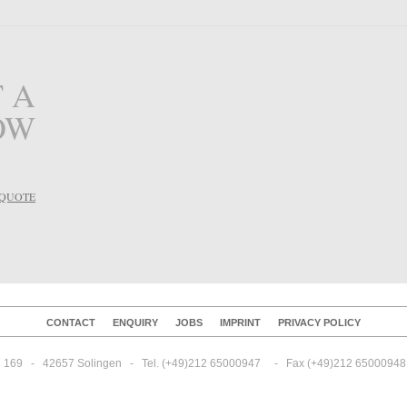
 A
OW
 QUOTE
CONTACT
ENQUIRY
JOBS
IMPRINT
PRIVACY POLICY
69   -   42657 Solingen   -   Tel. (+49)212 65000947     -   Fax (+49)212 65000948