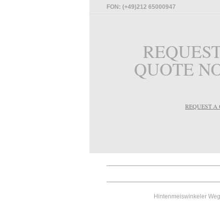
FON: (+49)212 65000947
REQUEST
QUOTE N
REQUEST A
Hintenmeiswinkeler Weg 1