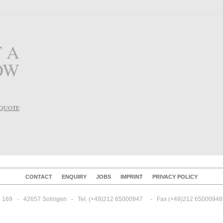
 A
OW
 QUOTE
CONTACT
ENQUIRY
JOBS
IMPRINT
PRIVACY POLICY
69   -   42657 Solingen   -   Tel. (+49)212 65000947     -   Fax (+49)212 65000948