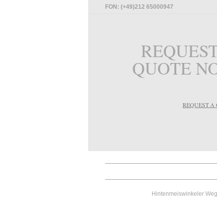
FON: (+49)212 65000947
REQUEST
QUOTE N
REQUEST A
Hintenmeiswinkeler Weg 1