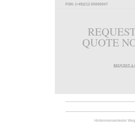
FON: (+49)212 65000947
REQUEST
QUOTE N
REQUEST A
Hintenmeiswinkeler Weg 1