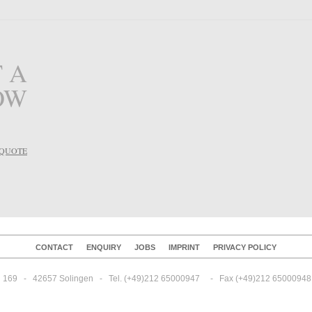
 A
OW
 QUOTE
CONTACT
ENQUIRY
JOBS
IMPRINT
PRIVACY POLICY
69   -   42657 Solingen   -   Tel. (+49)212 65000947     -   Fax (+49)212 65000948